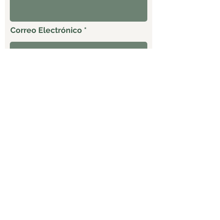
Correo Electrónico
Celular
ENVIAR
Productos
Empaque al
Entrega