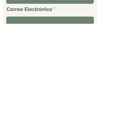
Correo Electrónico
Celular
ENVIAR
Productos
Empaque al
Entrega
naturales
vacío
confiable