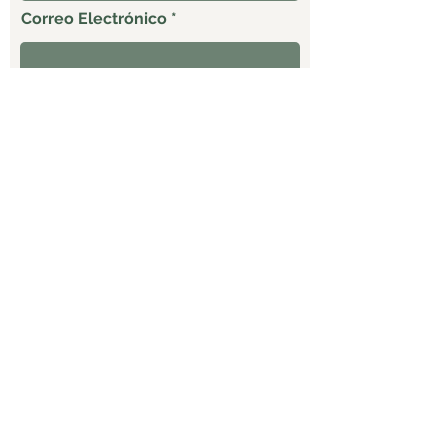
Correo Electrónico
Celular
ENVIAR
Productos
Empaque al
Entrega
naturales
vacío
confiable