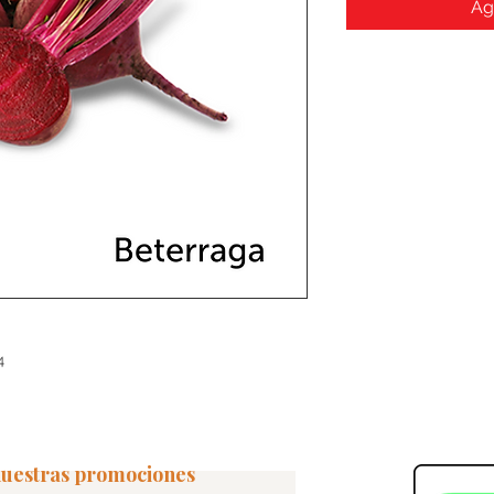
Ag
4
 nuestras promociones