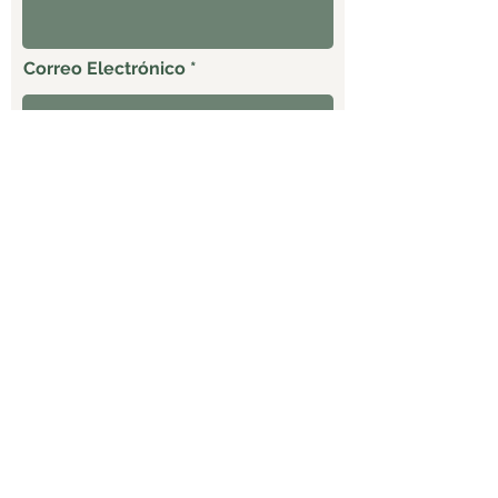
Correo Electrónico
Celular
ENVIAR
Productos
Empaque al
Entrega